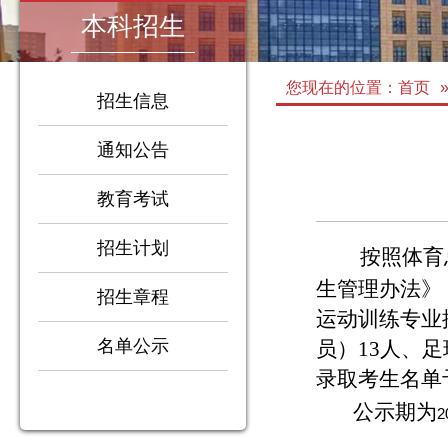
本科招生
您现在的位置：
首页
招生信息
通知公告
教育考试
招生计划
按照体育
生管理办法》
招生章程
1
运动训练专业
2
3
名单公示
员）
13
人、足
4
录取考生名单
公示期为
2